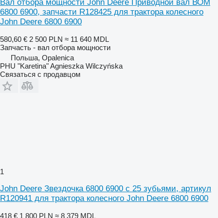
Вал отбора мощности John Deere Приводной вал ВОМ
6800 6900, запчасти R128425 для трактора колесного
John Deere 6800 6900
580,60 €
2 500 PLN
≈ 11 640 MDL
Запчасть - вал отбора мощности
Польша, Opalenica
PHU "Karetina" Agnieszka Wilczyńska
Связаться с продавцом
1
John Deere Звездочка 6800 6900 с 25 зубьями, артикул
R120941 для трактора колесного John Deere 6800 6900
418 €
1 800 PLN
≈ 8 379 MDL