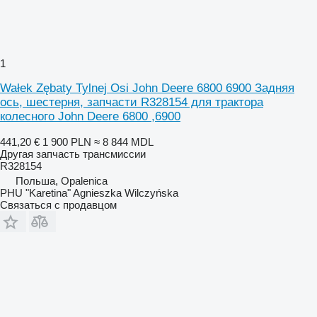
1
Wałek Zębaty Tylnej Osi John Deere 6800 6900 Задняя
ось, шестерня, запчасти R328154 для трактора
колесного John Deere 6800 ,6900
441,20 €
1 900 PLN
≈ 8 844 MDL
Другая запчасть трансмиссии
R328154
Польша, Opalenica
PHU "Karetina" Agnieszka Wilczyńska
Связаться с продавцом