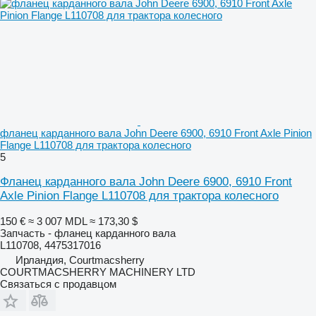
фланец карданного вала John Deere 6900, 6910 Front Axle Pinion
Flange L110708 для трактора колесного
5
Фланец карданного вала John Deere 6900, 6910 Front
Axle Pinion Flange L110708 для трактора колесного
150 €
≈ 3 007 MDL
≈ 173,30 $
Запчасть - фланец карданного вала
L110708, 4475317016
Ирландия, Courtmacsherry
COURTMACSHERRY MACHINERY LTD
Связаться с продавцом