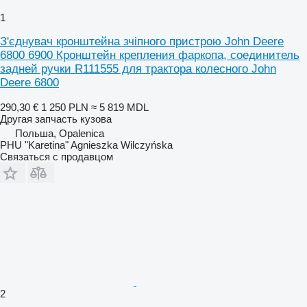
1
З'єднувач кронштейна зчіпного пристрою John Deere
6800 6900 Кронштейн крепления фаркопа, соединитель
задней ручки R111555 для трактора колесного John
Deere 6800
290,30 €
1 250 PLN
≈ 5 819 MDL
Другая запчасть кузова
Польша, Opalenica
PHU "Karetina" Agnieszka Wilczyńska
Связаться с продавцом
2