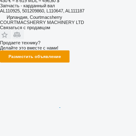
430 €
≈ 8 619 MDL
≈ 496,80 $
Запчасть - карданный вал
AL110925, 501209860, L110647, AL111187
Ирландия, Courtmacsherry
COURTMACSHERRY MACHINERY LTD
Связаться с продавцом
Продаете технику?
Делайте это вместе с нами!
Разместить объявление