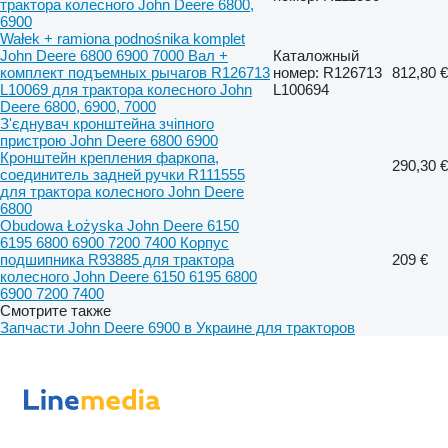
трактора колесного John Deere 6800,
6900
Wałek + ramiona podnośnika komplet
John Deere 6800 6900 7000 Вал +
Каталожный
комплект подъемных рычагов R126713
номер: R126713
812,80 €
L10069 для трактора колесного John
L100694
Deere 6800, 6900, 7000
З'єднувач кронштейна зчіпного
пристрою John Deere 6800 6900
Кронштейн крепления фаркопа,
290,30 €
соединитель задней ручки R111555
для трактора колесного John Deere
6800
Obudowa Łożyska John Deere 6150
6195 6800 6900 7200 7400 Корпус
подшипника R93885 для трактора
209 €
колесного John Deere 6150 6195 6800
6900 7200 7400
Смотрите также
Запчасти John Deere 6900 в Украине для тракторов