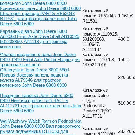
колесного John Deere 6800 6900
Коническая пара John Deere 6800 6900
Каталожный
Шестерня привода PARTS RE52043
номер: RE52043
1 161 €
R11531 для трактора колесного John
R11531
Deere 6800 6900
Каталожный
Карданный вал John Deere 6900
номер: AL110925,
Apl2060 Front Axle Drive Shaft Al110925,
501209860,
430 €
501209860, Al11118 для трактора
L110647,
колесного
AL111187
Фланец карданного вала John Deere
Каталожный
6900, 6910 Front Axle Pinion Flange для
номер: L110708,
150 €
трактора колесного
4475317016
Облицовка John Deere 6800 6900
Правая боковая панель решетки
220,60 €
капота AL79646 для трактора
колесного John Deere 6800 6900
Каталожный
Передняя навеска John Deere 6800
номер: Dolne
6900 Нижняя правая тяга ЧАСТЬ
Cięgno
510,90 €
AL117731 для трактора колесного John
Podnośnika
Deere 6800 6900
Prawe CZĘŚCI
AL117731
Wał Wachliwy Wałek Ramion Podnośnika
John Deere 6800 6900 Вал поворотного
Каталожный
рычага подъемника R111550 для
232,20 €
номер: R111550