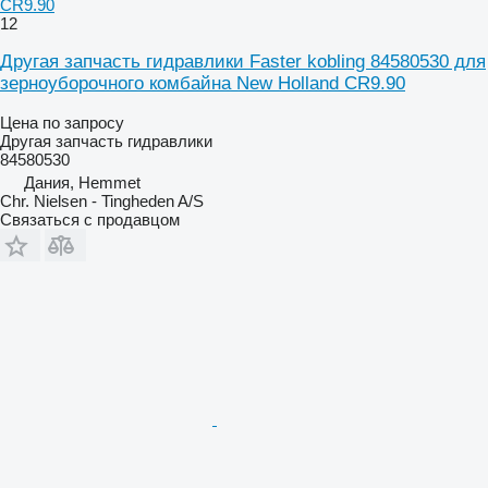
CR9.90
12
Другая запчасть гидравлики Faster kobling 84580530 для
зерноуборочного комбайна New Holland CR9.90
Цена по запросу
Другая запчасть гидравлики
84580530
Дания, Hemmet
Chr. Nielsen - Tingheden A/S
Связаться с продавцом