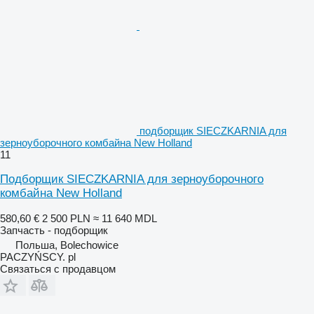
подборщик SIECZKARNIA для
зерноуборочного комбайна New Holland
11
Подборщик SIECZKARNIA для зерноуборочного
комбайна New Holland
580,60 €
2 500 PLN
≈ 11 640 MDL
Запчасть - подборщик
Польша, Bolechowice
PACZYŃSCY. pl
Связаться с продавцом