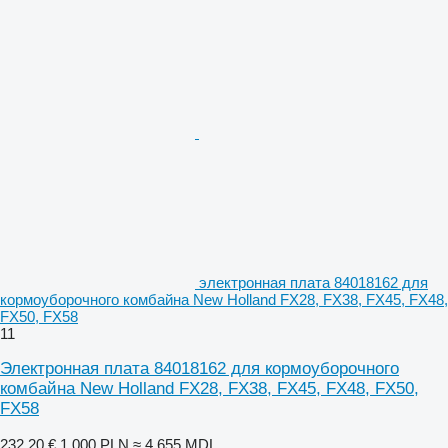
электронная плата 84018162 для
кормоуборочного комбайна New Holland FX28, FX38, FX45, FX48,
FX50, FX58
11
Электронная плата 84018162 для кормоуборочного
комбайна New Holland FX28, FX38, FX45, FX48, FX50,
FX58
232,20 €
1 000 PLN
≈ 4 655 MDL