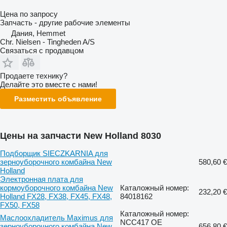
Цена по запросу
Запчасть - другие рабочие элементы
Дания, Hemmet
Chr. Nielsen - Tingheden A/S
Связаться с продавцом
Продаете технику?
Делайте это вместе с нами!
Разместить объявление
Цены на запчасти New Holland 8030
Подборщик SIECZKARNIA для
зерноуборочного комбайна New
580,60 €
Holland
Электронная плата для
кормоуборочного комбайна New
Каталожный номер:
232,20 €
Holland FX28, FX38, FX45, FX48,
84018162
FX50, FX58
Каталожный номер:
Маслоохладитель Maximus для
NCC417 OE
зерноуборочного комбайна New
656,80 €