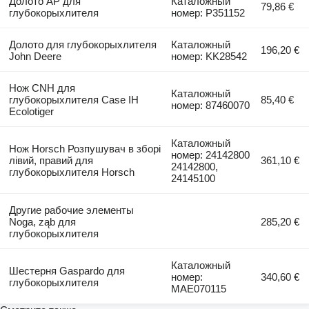
Долото AP для
Каталожный
79,86 €
глубокорыхлителя
номер: P351152
Долото для глубокорыхлителя
Каталожный
196,20 €
John Deere
номер: KK28542
Нож CNH для
Каталожный
глубокорыхлителя Case IH
85,40 €
номер: 87460070
Ecolotiger
Каталожный
Нож Horsch Розпушувач в зборі
номер: 24142800
лівий, правий для
361,10 €
24142800,
глубокорыхлителя Horsch
24145100
Другие рабочие элементы
Noga, ząb для
285,20 €
глубокорыхлителя
Каталожный
Шестерня Gaspardo для
номер:
340,60 €
глубокорыхлителя
МАЕ070115