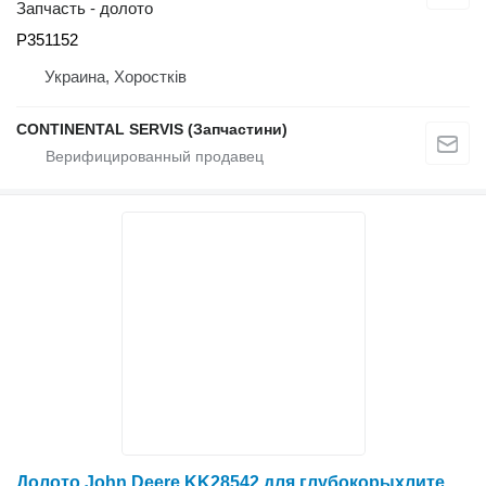
Запчасть - долото
P351152
Украина, Хоростків
CONTINENTAL SERVIS (Запчастини)
Долото John Deere KK28542 для глубокорыхлителя John Deere