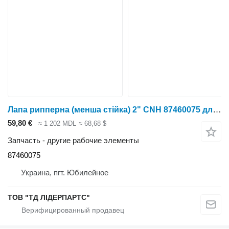
Лапа рипперна (менша стійка) 2" CNH 87460075 для глубокорыхлителя Case IH Ecolo-Tiger 9300
59,80 €
≈ 1 202 MDL
≈ 68,68 $
Запчасть - другие рабочие элементы
87460075
Украина, пгт. Юбилейное
ТОВ "ТД ЛІДЕРПАРТС"