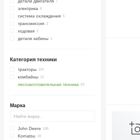
детали двигателя
гидронасосы
электрика
гидрораспределители
маслоохладители
система охлаждения
гидромоторы
интеркулеры
блоки управления
трансмиссия
пульты управления гидравликой
мониторы
радиаторы охлаждения двигателя
ходовая
другие запчасти гидравлики
КПП
детали кабины
ведущие мосты
другие запчасти к ходовой
кондиционеры и запчасти
радиаторы кондиционера
Категория техники
тракторы
комбайны
тракторы колесные
лесозаготовительная техника
зерноуборочные комбайны
форвардеры
харвестеры
Марка
John Deere
Komatsu
810