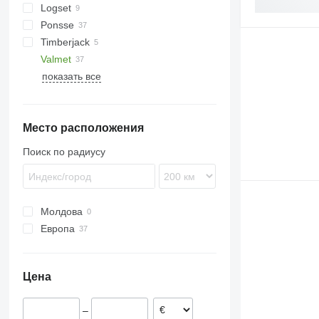
Logset
818
D series
Ponsse
1110
Timberjack
1210
Bear
Valmet
1270
Buffalo
810
показать все
1470
Elephant
1210
840
1510 E
Elk
1410
860
1910
Ergo
Место расположения
F-series
Scorpion
Z-series
Wisent
Поиск по радиусу
Молдова
Европа
Литва
Эстония
Цена
–