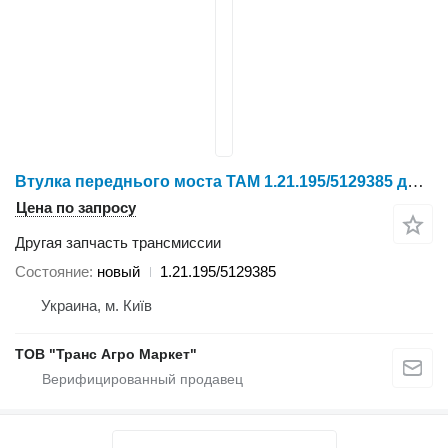
Втулка переднього моста TAM 1.21.195/5129385 для трактора колесного YTO X804/X904/LX954/NLX1024/NLX1054/X1204/NLX1304/NLX1404
Цена по запросу
Другая запчасть трансмиссии
Состояние
новый
1.21.195/5129385
Украина, м. Київ
ТОВ "Транс Агро Маркет"