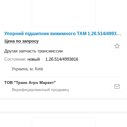
Упорний підшипник вижимного TAM 1.26.514/4993816 для трактора колесного YTO X804/X904/LX954/NLX1024/NLX1054/X1204/NLX1304/NLX1404
Цена по запросу
Другая запчасть трансмиссии
Состояние
новый
1.26.514/4993816
Украина, м. Київ
ТОВ "Транс Агро Маркет"