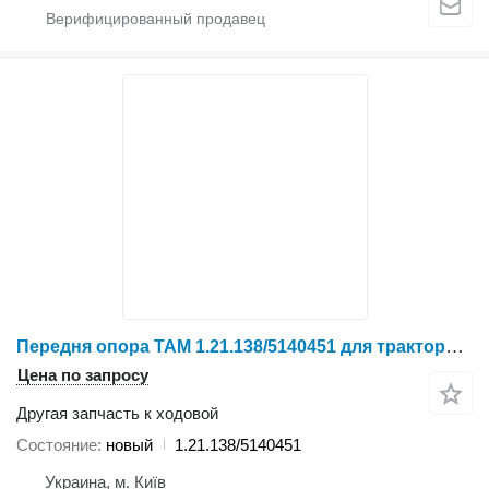
Передня опора TAM 1.21.138/5140451 для трактора колесного YTO X804/X904/LX954/NLX1024/NLX1054/X1204/NLX1304/NLX1404
Цена по запросу
Другая запчасть к ходовой
Состояние
новый
1.21.138/5140451
Украина, м. Київ