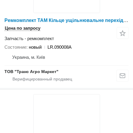
Ремкомплект TAM Кільце ущільнювальне перехідної плити LR.090008A для трактора колесного YTO 1024/1054/1304/1404
Цена по запросу
Запчасть - ремкомплект
Состояние
новый
LR.090008A
Украина, м. Київ
ТОВ "Транс Агро Маркет"