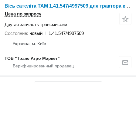
Вісь сателіта TAM 1.41.547/4997509 для трактора колесного YTO X804/X904/LX954/NLX1024/NLX1054/X1204/NLX1304/NLX1404
Цена по запросу
Другая запчасть трансмиссии
Состояние
новый
1.41.547/4997509
Украина, м. Київ
ТОВ "Транс Агро Маркет"