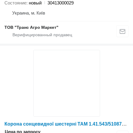
Состояние
новый
30413000029
Украина, м. Київ
ТОВ "Транс Агро Маркет"
Корона сонцевидної шестерні TAM 1.41.543/5108749 для трактора колесного YTO NLX1024/NLX1054/X1204/NLX1304/NLX1404
Цена по запросу