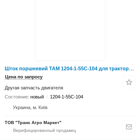
Шток поршневий TAM 1204-1-55C-104 для трактора колесного YTO X804/X904/LX954/NLX1024/NLX1054/X1204/NLX1304/NLX1404
Цена по запросу
Другая запчасть двигателя
Состояние
новый
1204-1-55C-104
Украина, м. Київ
ТОВ "Транс Агро Маркет"