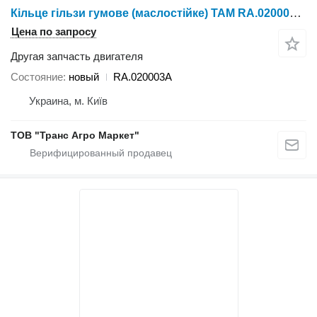
Кільце гільзи гумове (маслостійке) TAM RA.020003A для трактора колесного YTO 1024/1054/1304/1404
Цена по запросу
Другая запчасть двигателя
Состояние
новый
RA.020003A
Украина, м. Київ
ТОВ "Транс Агро Маркет"