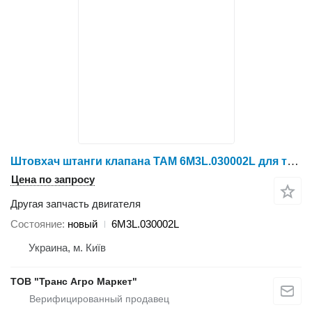
Штовхач штанги клапана TAM 6M3L.030002L для трактора колесного X804/X904/LX954/NLX1024/NLX1054/X1204/NLX1304/NLX1404
Цена по запросу
Другая запчасть двигателя
Состояние
новый
6M3L.030002L
Украина, м. Київ
ТОВ "Транс Агро Маркет"