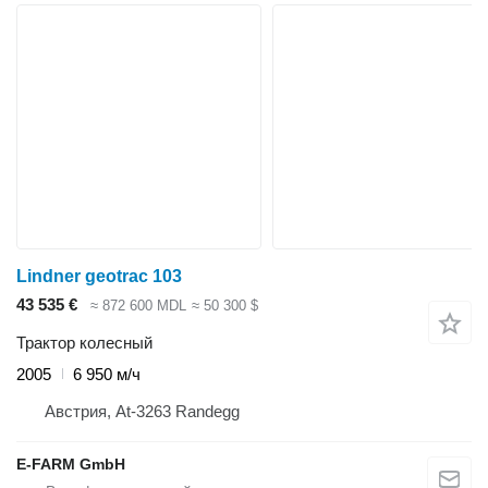
Lindner geotrac 103
43 535 €
≈ 872 600 MDL
≈ 50 300 $
Трактор колесный
2005
6 950 м/ч
Австрия, At-3263 Randegg
E-FARM GmbH