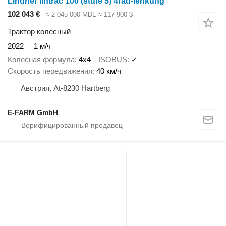
Lindner lintrac 100 (stufe 5) 4rad-lenkung
102 043 €
≈ 2 045 000 MDL
≈ 117 900 $
Трактор колесный
2022
1 м/ч
Колесная формула
4x4
ISOBUS
✓
Скорость передвижения
40 км/ч
Австрия, At-8230 Hartberg
E-FARM GmbH