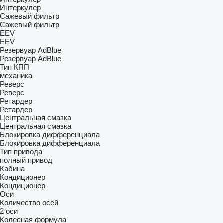
Интеркулер
Сажевый фильтр
Сажевый фильтр
EEV
EEV
Резервуар AdBlue
Резервуар AdBlue
Тип КПП
механика
Реверс
Реверс
Ретардер
Ретардер
Центральная смазка
Центральная смазка
Блокировка дифференциала
Блокировка дифференциала
Тип привода
полный привод
Кабина
Кондиционер
Кондиционер
Оси
Количество осей
2 оси
Колесная формула