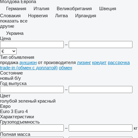
Молдова
Европа
Германия
Италия
Великобритания
Швеция
Словакия
Норвегия
Литва
Ирландия
показать все
другие
Украина
Цена
–
Тип объявления
продажа
аукцион
от производителя
лизинг
кредит
рассрочка
trade-in (обмен с доплатой)
обмен
Состояние
новый
б/у
Год выпуска
–
Цвет
голубой
зеленый
красный
Евро
Euro 3
Euro 4
Характеристики
Грузоподъемность
–
кг
Полная масса