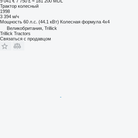
9 041 €
7 750 £
≈ 181 200 MDL
Трактор колесный
1998
3 394 м/ч
Мощность
60 л.с. (44.1 кВт)
Колесная формула
4x4
Великобритания, Trillick
Trillick Tractors
Связаться с продавцом