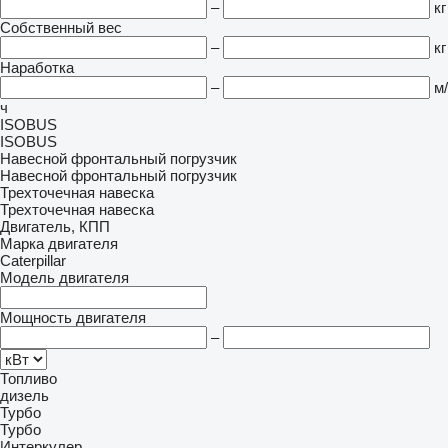
–
кг
Собственный вес
–
кг
Наработка
–
м/
ч
ISOBUS
ISOBUS
Навесной фронтальный погрузчик
Навесной фронтальный погрузчик
Трехточечная навеска
Трехточечная навеска
Двигатель, КПП
Марка двигателя
Caterpillar
Модель двигателя
Мощность двигателя
–
Топливо
дизель
Турбо
Турбо
Интеркулер