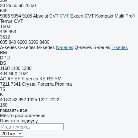
304
20
26
50
60
75
90
640
9086
9094
9105
Absolut CVT
CVT
Expert CVT
Kompakt
Multi
Profi
Terrus CVT
T503
445
453
3512
605
840
6200
6300
8400
A-series
G-series
M-series
N-series
Q-series
S-series
T-series
BM
DPU
BS
1160
1190
1390
404
NLX 1024
AC
AF
EF
F-series
KE
RS
YM
7211
7341
Crystal
Forterra
Proxima
75
K
40
80
82
892
1025
1221
2022
150
показать все
Место расположения
Поиск по радиусу