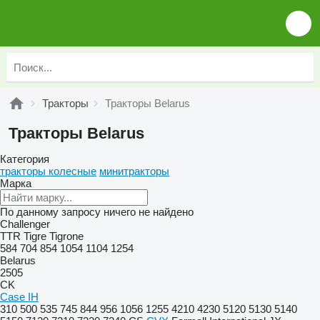
Тракторы
Тракторы Belarus
Тракторы Belarus
Категория
тракторы колесные
минитракторы
Марка
По данному запросу ничего не найдено
Challenger
TTR
Tigre
Tigrone
584
704
854
1054
1104
1254
Belarus
2505
CK
Case IH
310
500
535
745
844
956
1056
1255
4210
4230
5120
5130
5140