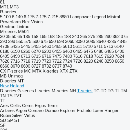
81
MT1
MT3
R-series
5-100
6-140
6-175
7-175
7-215
8880
Landpower
Legend
Mistral
Powerfarm
Rex
Vision
Geotrac
Lintrac
M-series
M504
30
35
50
65
135
158
165
168
185
188
240
265
275
285
290
362
375
390
399
550
575
590
675
690
698
3060
3080
3085
3640
4235
4345
4708
5435
5445
5455
5460
5465
5610
5611
5710
5711
5713
6140
6180
6190
6260
6270
6290
6455
6460
6465
6475
6480
6485
6490
6495
6499
6713
6715
6716
7475
7480
7616
7618
7619
7620
7624
7626
7716
7718
7719
7720
7722
7724
7726
8220
8240
8250
8650
8660
8670
8690
8727
8732
8737
8740
CX
F-series
MC
MTX
X-series
XTX
ZTX
MB
Unimog
D-series
MT
New Holland
D-series
G-series
L-series
M-series
NH
T-series
TC
TD
TG
TL
TM
TN
TS
TVT
TT
Ares
Celtis
Ceres
Ergos
Temis
Antares
Argon
Corsaro
Dorado
Explorer
Frutteto
Laser
Ranger
Rubin
Silver
Virtus
SD
SP
ST
SF