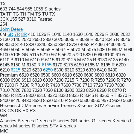
TX
633
744
844
955
1055
S-series
TA
TF
TG
TH
TM
TS
TU
TX
3CX
155
527
8310
Fastrac
254
John Deere
6M
6R
7R
8R
410
1026 R
1040
1140
1630
1640
2026 R
2030
2032
2130
2140
2520
2650
2850
3025
3036 E
3038 E
3040
3045 R
3046
R
3050
3140
3320
3340
3350
3640
3720
4052 R
4066
4430
4520
4650
5050 E
5055 E
5058 E
5067 E
5070 M
5075
5080
5085 M
5090
5100
5105 GN
5115
5210
5615
5620
5720
5820
6090
6100
6105
6110 B
6110 M
6110 R
6115
6120
6125 M
6125 R
6130
6135
6140
6145
6150 M
6150 R
6155
6170
6175
6190
6195 M
6195 R
6200
6210
6215
6220
6230
6250
6300
6310
6320
6330
6410
6430
Premium
6510
6520
6530
6600
6610
6620
6630
6800
6810
6820
6830
6900
6910
6920
6930
7200
7215 R
7230 R
7250
7260 R
7270
R
7280 R
7290 R
7310 R
7430
7600
7700
7710
7720
7730
7800
7810
7820
7830
7920
7930
8100
8200
8220
8230
8260 R
8270 R
8285 R
8295
8300
8310
8320
8330
8335 R
8345 R
8360 RT
8370 R
8400
8420
8430
8520
8530
9510 R
9520
9530
9560
9570
9620
9630
H-series
JD
M-series
StarFire
T-series
X-series
XUV
Z-series
CK
CS
DK
EX
RX
WB
A-series
B-series
D-series
F-series
GB-series
GL-series
K-series
L-
series
M-series
R-series
STV
X-series
MIC