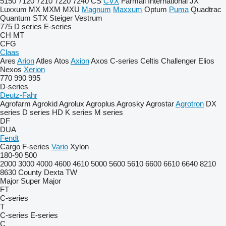
5150
7120
7210
7220
7240
CS
CVX
Farmall
International
JX
Luxxum
MX
MXM
MXU
Magnum
Maxxum
Optum
Puma
Quadtrac
Quantum
STX
Steiger
Vestrum
775
D series
E-series
CH
MT
CFG
Claas
Ares
Arion
Atles
Atos
Axion
Axos
C-series
Celtis
Challenger
Elios
Nexos
Xerion
770
990
995
D-series
Deutz-Fahr
Agrofarm
Agrokid
Agrolux
Agroplus
Agrosky
Agrostar
Agrotron
DX
series
D series
HD
K series
M series
DF
DUA
Fendt
Cargo
F-series
Vario
Xylon
180-90
500
2000
3000
4000
4600
4610
5000
5600
5610
6600
6610
6640
8210
8630
County
Dexta
TW
Major
Super Major
FT
C-series
T
C-series
E-series
C