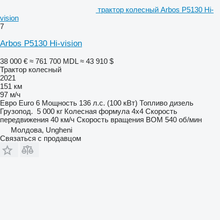
трактор колесный Arbos P5130 Hi-
vision
7
Arbos P5130 Hi-vision
38 000 €
≈ 761 700 MDL
≈ 43 910 $
Трактор колесный
2021
151 км
97 м/ч
Евро
Euro 6
Мощность
136 л.с. (100 кВт)
Топливо
дизель
Грузопод.
5 000 кг
Колесная формула
4x4
Скорость
передвижения
40 км/ч
Скорость вращения ВОМ
540 об/мин
Молдова, Ungheni
Связаться с продавцом