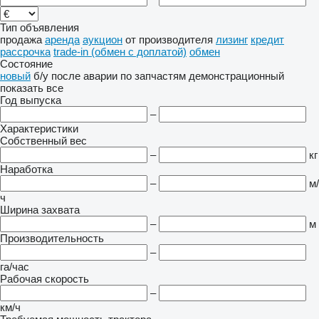
Тип объявления
продажа
аренда
аукцион
от производителя
лизинг
кредит
рассрочка
trade-in (обмен с доплатой)
обмен
Состояние
новый
б/у
после аварии
по запчастям
демонстрационный
показать все
Год выпуска
–
Характеристики
Собственный вес
–
кг
Наработка
–
м/
ч
Ширина захвата
–
м
Производительность
–
га/час
Рабочая скорость
–
км/ч