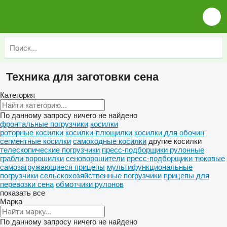
Техника для заготовки сена
Категория
По данному запросу ничего не найдено
фронтальные погрузчики
косилки
роторные косилки
косилки-плющилки
косилки для обочин
сегментные косилки
самоходные косилки
другие косилки
телескопические погрузчики
пресс-подборщики рулонные
грабли ворошилки
сеноворошители
пресс-подборщики тюковые
самозагружающиеся прицепы
мультифункциональные
погрузчики
сельскохозяйственные погрузчики
прицепы для
перевозки сена
обмотчики рулонов
показать все
Марка
По данному запросу ничего не найдено