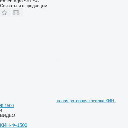
Emteh-Agro SRL SC
Связаться с продавцом
новая роторная косилка КИН-
Ф-1500
4
ВИДЕО
КИН-Ф-1500