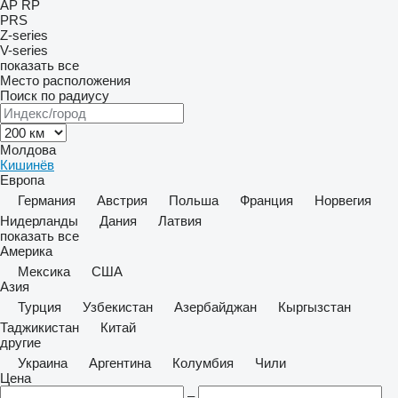
AP
RP
PRS
Z-series
V-series
показать все
Место расположения
Поиск по радиусу
Молдова
Кишинёв
Европа
Германия
Австрия
Польша
Франция
Норвегия
Нидерланды
Дания
Латвия
показать все
Америка
Мексика
США
Азия
Турция
Узбекистан
Азербайджан
Кыргызстан
Таджикистан
Китай
другие
Украина
Аргентина
Колумбия
Чили
Цена
–