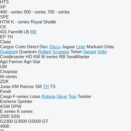
HTS
XP
400 - series
500 - series
700 - series
SPE
HTW
K - series
Royal
Shuttle
CK
431
Farmlift
LB
RB
EP
TH
Claas
Cargos
Corto
Direct Disc
Disco
Jaguar
Liner
Markant
Orbis
Quadrant
Quantum
Rollant
Scorpion
Torion
Variant
Volto
Condimaster
HD
KM
M series
RB
SwatMaster
Agri Farmer
Agri Star
UM
Chopstar
W-series
ZDK
Juras
KM
Ramos
SM
TH
TS
Fendt
Cargo
F-series
Lotus
Rotana
Slicer
Tigo
Twister
Extreme
Sprinter
ASW
DPW
E series
K series
2500
3200
G2300
G3500
G5000
GT
4900