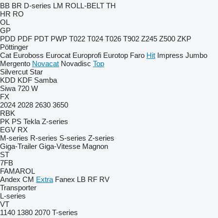
BB
BR
D-series
LM
ROLL-BELT
TH
HR
RO
OL
GP
PDD
PDF
PDT
PWP
T022
T024
T026
T902
Z245
Z500
ZKP
Pöttinger
Cat
Euroboss
Eurocat
Europrofi
Eurotop
Faro
Hit
Impress
Jumbo
Mergento
Novacat
Novadisc
Top
Silvercut
Star
KDD
KDF
Samba
Siwa 720 W
FX
2024
2028
2630
3650
RBK
PK
PS
Tekla
Z-series
EGV
RX
M-series
R-series
S-series
Z-series
Giga-Trailer
Giga-Vitesse
Magnon
ST
7FB
FAMAROL
Andex
CM
Extra
Fanex
LB
RF
RV
Transporter
L-series
VT
1140
1380
2070
T-series