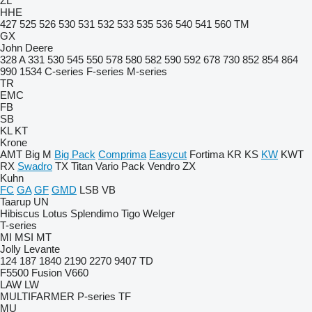
ZL
HHE
427
525
526
530
531
532
533
535
536
540
541
560
TM
GX
John Deere
328 A
331
530
545
550
578
580
582
590
592
678
730
852
854
864
990
1534
C-series
F-series
M-series
TR
EMC
FB
SB
KL
KT
Krone
AMT
Big M
Big Pack
Comprima
Easycut
Fortima
KR
KS
KW
KWT
RX
Swadro
TX
Titan
Vario Pack
Vendro
ZX
Kuhn
FC
GA
GF
GMD
LSB
VB
Taarup
UN
Hibiscus
Lotus
Splendimo
Tigo
Welger
T-series
MI
MSI
MT
Jolly
Levante
124
187
1840
2190
2270
9407
TD
F5500
Fusion
V660
LAW
LW
MULTIFARMER
P-series
TF
MU