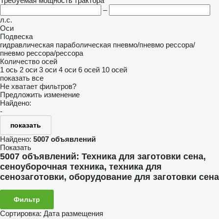
Требуемая мощность трактора
–
л.с.
Оси
Подвеска
гидравлическая
параболическая
пневмо/пневмо
рессора/
пневмо
рессора/рессора
Количество осей
1 ось
2 оси
3 оси
4 оси
6 осей
10 осей
показать все
Не хватает фильтров?
Предложить изменение
Найдено:
-
показать
Найдено:
5007 объявлений
Показать
5007 объявлений:
Техника для заготовки сена,
сеноуборочная техника, техника для
сенозаготовки, оборудование для заготовки сена
Фильтр
Сортировка
:
Дата размещения