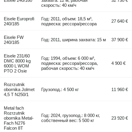
Eisele 240/160
захвата: 12 м, рабочая
32 730 €
скорость: 40 км/ч
Eisele Europrofi
Год: 2011, объем: 18,5 м³,
27 640 €
240/185
подвеска: рессора/рессора
Eisele FW
Год: 2011, ширина захвата: 15 м
37 900 €
240/185
Eisele 231/60
Год: 1994, объем: 6 000 м³,
DMC 8000 kg
подвеска: рессора/рессора,
4 900 €
6000 L WOM
рабочая скорость: 40 км/ч
PTO 2 Osie
Rozrzutnik
obornika Jolmet
Грузопод.: 4 500 кг
11 960 €
4,5 T N250/1
Metal fach
Rozrzutnik
Год: 2024, грузопод.: 8 000 кг,
obornika Metal-
23 920 €
собственный вес: 5 500 кг
Fach N276
Falcon 8T