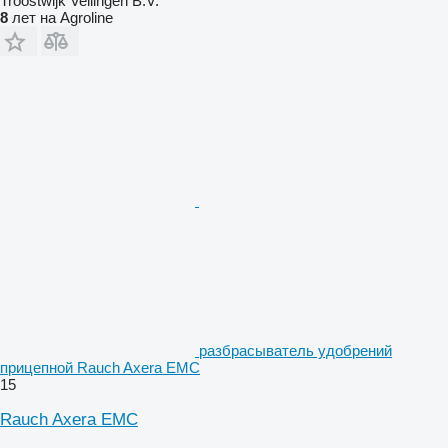
Troostwijk Veilingen B.V.
8
лет на Agroline
разбрасыватель удобрений
прицепной Rauch Axera EMC
15
Rauch Axera EMC