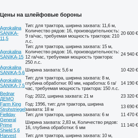
Цены на шлейфовые бороны
Тип: для трактора, ширина захвата: 11,6 м,
Agrokalina
Количество рядов: 16, производительность:
SANIKA-
20 600 €
9 га/час, требуемая мощность трактора: 210
11,5
л.с.
Тип: для трактора, ширина захвата: 15 м,
Agrokalina
Количество рядов: 16, производительность:
24 940 €
SANIKA-15
12 га/час, требуемая мощность трактора:
250 л.с.
Agrokalina
Ширина захвата: 5,6 м
10 420 €
SANIKA-5,6
Тип: для трактора, ширина захвата: 8 м,
Agrokalina
глубина обработки: 80 мм, наработка: 6 га/
14 190 €
SANIKA-7,5
час, требуемая мощность трактора: 150 л.с.
Bednar
Год: 2022, ширина захвата: 21 м
23 320 €
ДЕМО
Farm King
Год: 1996, тип: для трактора, ширина
13 690 €
Strohstriegel
захвата: 18 м
Fiellday
Тип: для трактора, ширина захвата: 6 м
11 470 €
General
Ширина захвата: 2,83 м, Количество рядов:
Prime
11 140 €
16, глубина обработки: 6 мм
Shield 5,6
Harvest
Тип: для трактора, ширина захвата: 10 м,