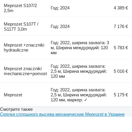
Meprozet S107/2
Год: 2024
4 389 €
2,5m
Meprozet S107T /
Год: 2024
7 176 €
S117T 3,0m
Год: 2022, ширина захвата: 3
Meprozet +znaczniki
м, Ширина междурядий: 120
5 783 €
hydrauliczne
мм
Год: 2022, ширина захвата:
Meprozet znaczniki
2,5 м, Ширина междурядий:
5 016 €
mechaniczne+pomost
120 мм
Год: 2022, ширина захвата:
Meprozet
2,5 м, Ширина междурядий:
5 179 €
120 мм, маркер: ✓
Смотрите также
Сеялки сплошного высева механические Meprozet в Украине