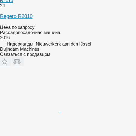
R2010
24
Regero R2010
Цена по запросу
Рассадопосадочная машина
2016
Нидерланды, Nieuwerkerk aan den IJssel
Duijndam Machines
Связаться с продавцом