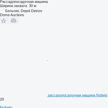
Рассадопосадочная машина
Ширина захвата
30 м
Бельгия, Depot Deinze
Dome Auctions
рассадопосадочная машина Nobels
20
Nobels