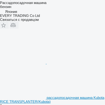
Рассадопосадочная машина
бензин
Япония
EVERY TRADING Co Ltd
Связаться с продавцом
рассадопосадочная машина Kubota
RICE TRANSPLANTER(Kubota)