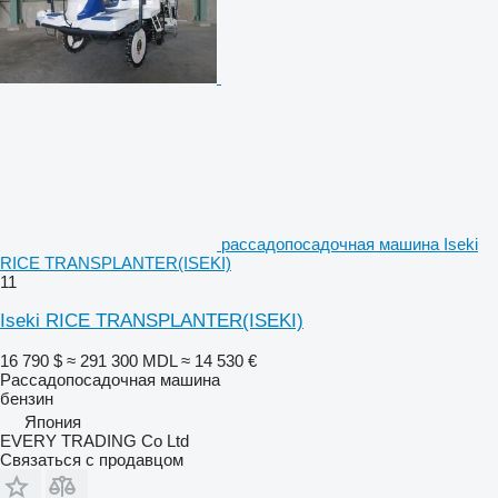
рассадопосадочная машина Iseki
RICE TRANSPLANTER(ISEKI)
11
Iseki RICE TRANSPLANTER(ISEKI)
16 790 $
≈ 291 300 MDL
≈ 14 530 €
Рассадопосадочная машина
бензин
Япония
EVERY TRADING Co Ltd
Связаться с продавцом