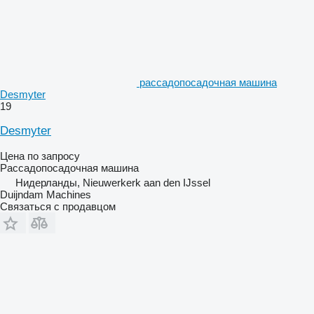
рассадопосадочная машина
Desmyter
19
Desmyter
Цена по запросу
Рассадопосадочная машина
Нидерланды, Nieuwerkerk aan den IJssel
Duijndam Machines
Связаться с продавцом