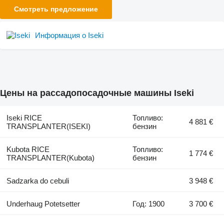
Смотреть предложение
Информация о Iseki
Цены на рассадопосадочные машины Iseki
Iseki RICE
Топливо:
4 881 €
TRANSPLANTER(ISEKI)
бензин
Kubota RICE
Топливо:
1 774 €
TRANSPLANTER(Kubota)
бензин
Sadzarka do cebuli
3 948 €
Underhaug Potetsetter
Год: 1900
3 700 €