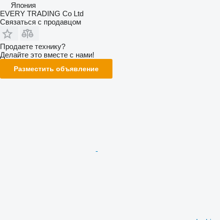
Япония
EVERY TRADING Co Ltd
Связаться с продавцом
Продаете технику?
Делайте это вместе с нами!
Разместить объявление