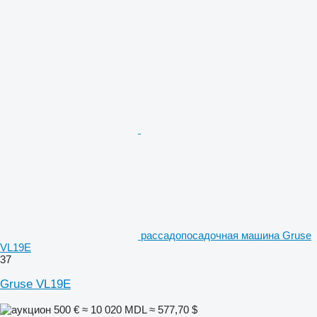
рассадопосадочная машина Gruse
VL19E
37
Gruse VL19E
500 €
≈ 10 020 MDL
≈ 577,70 $