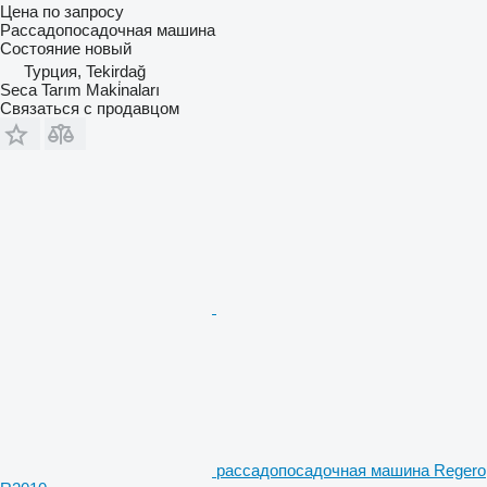
Цена по запросу
Рассадопосадочная машина
Состояние
новый
Турция, Tekirdağ
Seca Tarım Maki̇naları
Связаться с продавцом
рассадопосадочная машина Regero