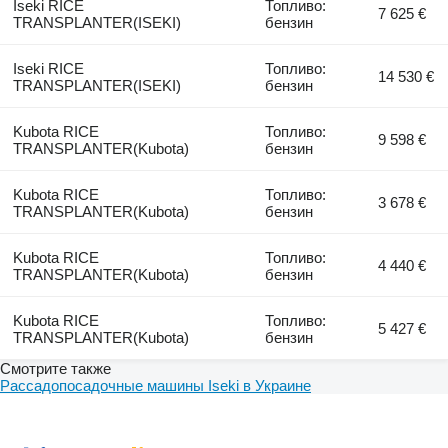
Iseki RICE
Топливо:
7 625 €
TRANSPLANTER(ISEKI)
бензин
Iseki RICE
Топливо:
14 530 €
TRANSPLANTER(ISEKI)
бензин
Kubota RICE
Топливо:
9 598 €
TRANSPLANTER(Kubota)
бензин
Kubota RICE
Топливо:
3 678 €
TRANSPLANTER(Kubota)
бензин
Kubota RICE
Топливо:
4 440 €
TRANSPLANTER(Kubota)
бензин
Kubota RICE
Топливо:
5 427 €
TRANSPLANTER(Kubota)
бензин
Смотрите также
Рассадопосадочные машины Iseki в Украине