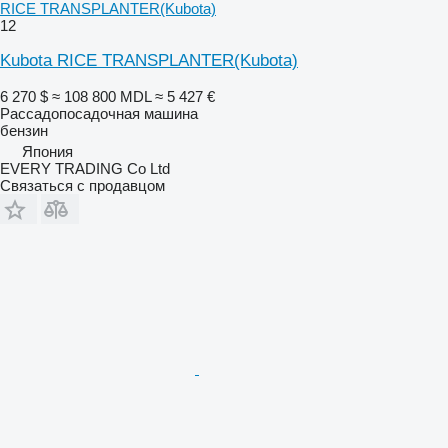
RICE TRANSPLANTER(Kubota)
12
Kubota RICE TRANSPLANTER(Kubota)
6 270 $
≈ 108 800 MDL
≈ 5 427 €
Рассадопосадочная машина
бензин
Япония
EVERY TRADING Co Ltd
Связаться с продавцом