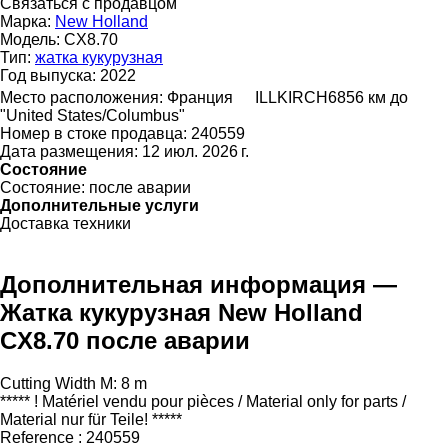
Связаться с продавцом
Марка:
New Holland
Модель:
CX8.70
Тип:
жатка кукурузная
Год выпуска:
2022
Место расположения:
Франция
ILLKIRCH
6856 км до
"United States/Columbus"
Номер в стоке продавца:
240559
Дата размещения:
12 июл. 2026 г.
Состояние
Состояние:
после аварии
Дополнительные услуги
Доставка техники
Дополнительная информация —
Жатка кукурузная New Holland
CX8.70 после аварии
Cutting Width M: 8 m
***** ! Matériel vendu pour pièces / Material only for parts /
Material nur für Teile! *****
Reference : 240559