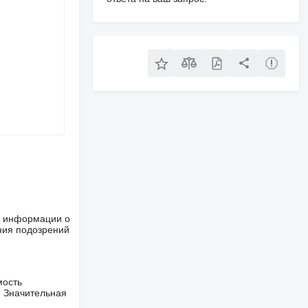
ше информации о
ния подозрений
мость
. Значительная