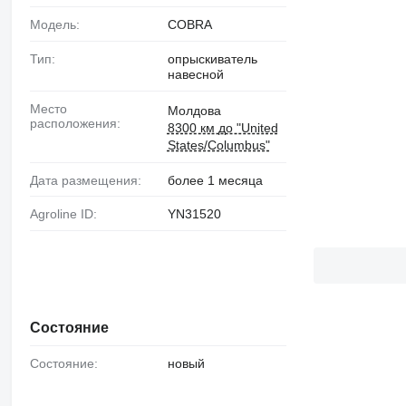
Модель:
COBRA
Тип:
опрыскиватель
навесной
Место
Молдова
расположения:
8300 км до "United
States/Columbus"
Дата размещения:
более 1 месяца
Agroline ID:
YN31520
Состояние
Состояние:
новый