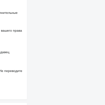
олнительные
 вашего права
одавец
 Не переводите