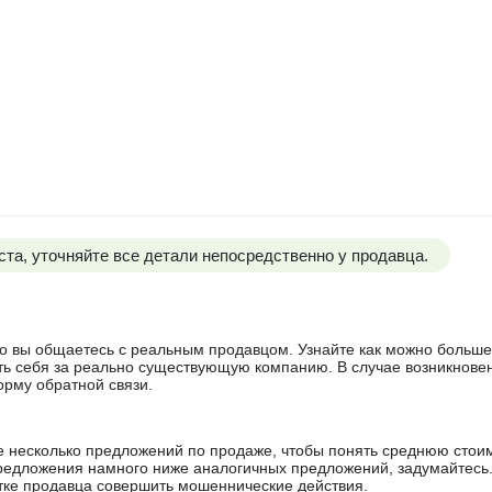
та, уточняйте все детали непосредственно у продавца.
 что вы общаетесь с реальным продавцом. Узнайте как можно боль
ять себя за реально существующую компанию. В случае возникнове
орму обратной связи.
е несколько предложений по продаже, чтобы понять среднюю стои
редложения намного ниже аналогичных предложений, задумайтесь
ытке продавца совершить мошеннические действия.