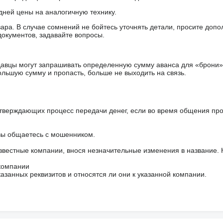
дней цены на аналогичную технику.
ара. В случае сомнений не бойтесь уточнять детали, просите доп
документов, задавайте вопросы.
авцы могут запрашивать определенную сумму аванса для «брони»
ольшую сумму и пропасть, больше не выходить на связь.
тверждающих процесс передачи денег, если во время общения пр
 вы общаетесь с мошенником.
звестные компании, внося незначительные изменения в название.
 компании
азанных реквизитов и относятся ли они к указанной компании.