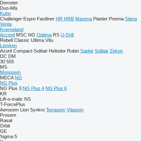
Demeter
Duo Alfa
Kuhn
Challenger
Espro
Fastliner
HR
HRB
Maxima
Planter
Premia
Sitera
Venta
Kverneland
Accord
MSC
NG
Optima
RS
U-Drill
Rebell Classic
Ultima
Vitu
Lemken
Azurit
Compact-Solitair
Heliodor
Rubin
Saphir
Solitair
Zirkon
DC
DM
30
555
MS
Monosem
MECA
NG
NG Plus
NG Plus 3
NG Plus 4
NG Plus 6
KR
Lift-o-matic
NS
T-ForcePlus
Aerosem
Lion
Synkro
Terrasem
Vitasem
Prosem
Rasat
Orbit
GE
Sigma 5