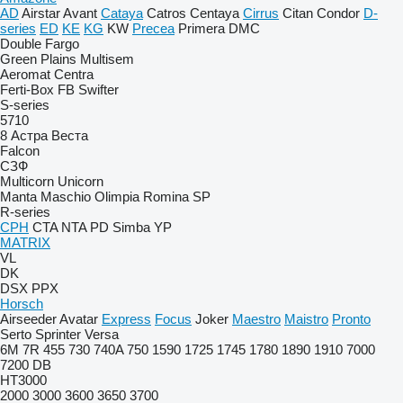
AD
Airstar
Avant
Cataya
Catros
Centaya
Cirrus
Citan
Condor
D-
series
ED
KE
KG
KW
Precea
Primera DMC
Double
Fargo
Green Plains
Multisem
Aeromat
Centra
Ferti-Box FB
Swifter
S-series
5710
8
Астра
Веста
Falcon
СЗФ
Multicorn
Unicorn
Manta
Maschio
Olimpia
Romina
SP
R-series
CPH
CTA
NTA
PD
Simba
YP
MATRIX
VL
DK
DSX
PPX
Horsch
Airseeder
Avatar
Express
Focus
Joker
Maestro
Maistro
Pronto
Serto
Sprinter
Versa
6M
7R
455
730
740A
750
1590
1725
1745
1780
1890
1910
7000
7200
DB
HT3000
2000
3000
3600
3650
3700