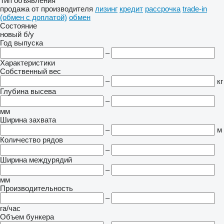
Тип объявления
продажа
от производителя
лизинг
кредит
рассрочка
trade-in
(обмен с доплатой)
обмен
Состояние
новый
б/у
Год выпуска
–
Характеристики
Собственный вес
–
кг
Глубина высева
–
мм
Ширина захвата
–
м
Количество рядов
–
Ширина междурядий
–
мм
Производительность
–
га/час
Объем бункера