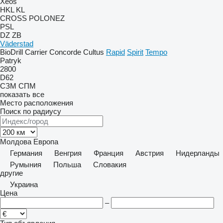
Xeos
HKL
KL
CROSS
POLONEZ
PSL
DZ
ZB
Väderstad
BioDrill
Carrier
Concorde
Cultus
Rapid
Spirit
Tempo
Patryk
2800
D62
СЗМ
СПМ
показать все
Место расположения
Поиск по радиусу
Молдова
Европа
Германия
Венгрия
Франция
Австрия
Нидерланды
Румыния
Польша
Словакия
другие
Украина
Цена
–