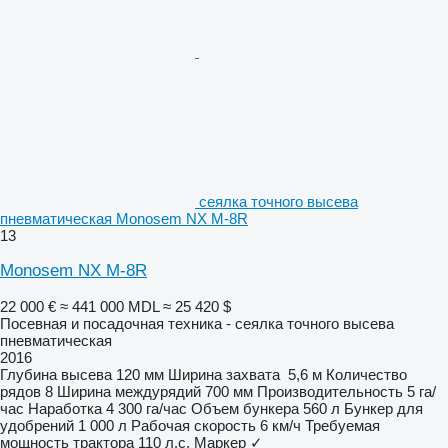
сеялка точного высева
пневматическая Monosem NX M-8R
13
Monosem NX M-8R
22 000 €
≈ 441 000 MDL
≈ 25 420 $
Посевная и посадочная техника - сеялка точного высева
пневматическая
2016
Глубина высева
120 мм
Ширина захвата
5,6 м
Количество
рядов
8
Ширина междурядий
700 мм
Производительность
5 га/
час
Наработка
4 300 га/час
Объем бункера
560 л
Бункер для
удобрений
1 000 л
Рабочая скорость
6 км/ч
Требуемая
мощность трактора
110 л.с.
Маркер
✓