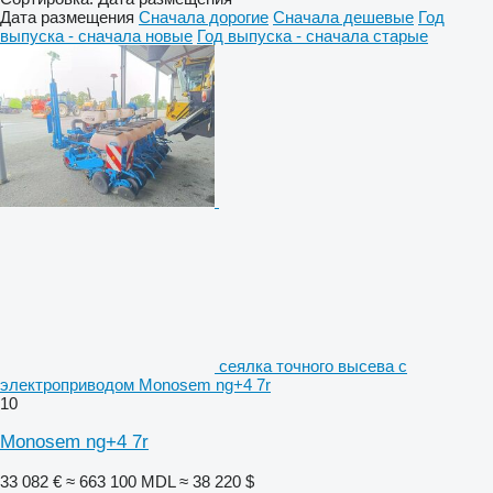
Дата размещения
Сначала дорогие
Сначала дешевые
Год
выпуска - сначала новые
Год выпуска - сначала старые
сеялка точного высева с
электроприводом Monosem ng+4 7r
10
Monosem ng+4 7r
33 082 €
≈ 663 100 MDL
≈ 38 220 $