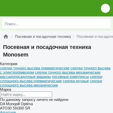
Посевная и посадочная техника
Посевная и посадоч
Посевная и посадочная техника
Monosem
Категория
сеялки точного высева пневматические
сеялки точного высева
с электроприводом
сеялки точного высева механические
рассадопосадочные машины
посевные комплексы
сеялки
сплошного высева пневматические
сеялки ручные
сеялки
сплошного высева механические
Марка
По данному запросу ничего не найдено
DA
Monopill
Optima
ATO30
SN300
SR
Amazone