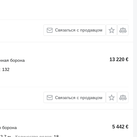
Связаться с продавцом
13 220 €
нная борона
132
Связаться с продавцом
5 442 €
я борона
2,7 м
Количество рядов
18