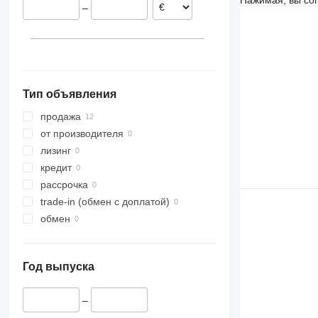
–
VariOpal
VariTansanit
VariTitan
VarioPack
Zirkon
Тип объявления
продажа
от производителя
лизинг
кредит
рассрочка
trade-in (обмен с доплатой)
обмен
Год выпуска
–