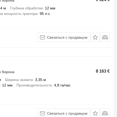
я борона
4 м
Глубина обработки
12 мм
я мощность трактора
95 л.с.
Связаться с продавцом
8 163 €
я борона
м
Ширина захвата
3,35 м
12 мм
Производительность
4,8 га/час
Связаться с продавцом