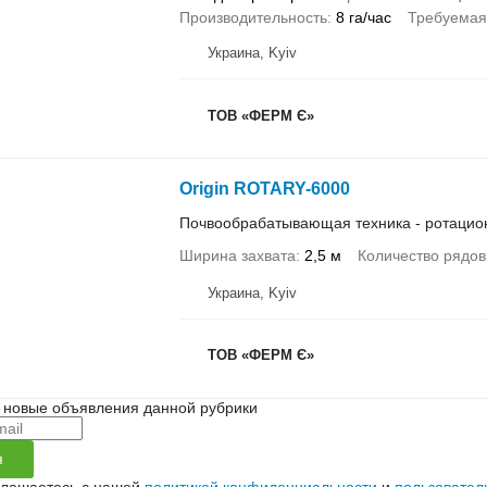
Производительность
8 га/час
Требуемая
Украина, Kyiv
ТОВ «ФЕРМ Є»
Origin ROTARY-6000
Почвообрабатывающая техника - ротацио
Ширина захвата
2,5 м
Количество рядов
Украина, Kyiv
ТОВ «ФЕРМ Є»
 новые объявления данной рубрики
я
глашаетесь с нашей
политикой конфиденциальности
и
пользовател