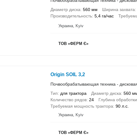
Почвообрабатывающая техника - дискова
Диаметр диска
560 мм
Ширина захвата
Производительность
5,4 га/час
Требуема
Украина, Kyiv
ТОВ «ФЕРМ Є»
Origin SOIL 3,2
Почвообрабатывающая техника - дискова
Тип
для трактора
Диаметр диска
560 м
Количество рядов
24
Глубина обработки
Требуемая мощность трактора
90 л.с.
Украина, Kyiv
ТОВ «ФЕРМ Є»