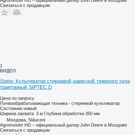
Agromester HD – официальный дилер John Deere в Молдове
Связаться с продавцом
1
ВИДЕО
Siptec Культиватор стерневой навесной тяжелого типа
тракторный SIPTEC D
Цена по запросу
Почвообрабатывающая техника - стерневой культиватор
Состояние
новый
Ширина захвата
3 м
Глубина обработки
350 мм
Молдова, Stăuceni
Agromester HD – официальный дилер John Deere в Молдове
Связаться с продавцом