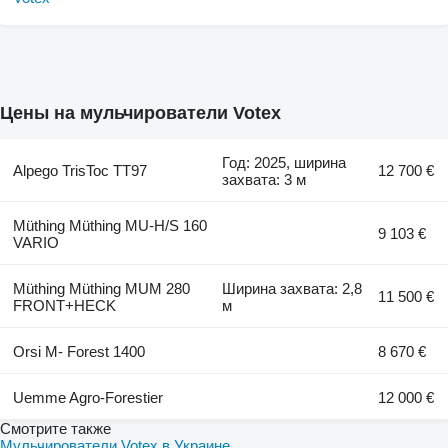
Цены на мульчирователи Votex
Год: 2025, ширина
Alpego TrisToc TT97
12 700 €
захвата: 3 м
Müthing Müthing MU-H/S 160
9 103 €
VARIO
Müthing Müthing MUM 280
Ширина захвата: 2,8
11 500 €
FRONT+HECK
м
Orsi M- Forest 1400
8 670 €
Uemme Agro-Forestier
12 000 €
Смотрите также
Мульчирователи Votex в Украине