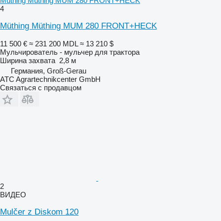
Müthing Müthing MUM 280 FRONT+HECK
4
Müthing Müthing MUM 280 FRONT+HECK
11 500 €
≈ 231 200 MDL
≈ 13 210 $
Мульчирователь - мульчер для трактора
Ширина захвата
2,8 м
Германия, Groß-Gerau
ATC Agrartechnikcenter GmbH
Связаться с продавцом
2
ВИДЕО
Mulčer z Diskom 120