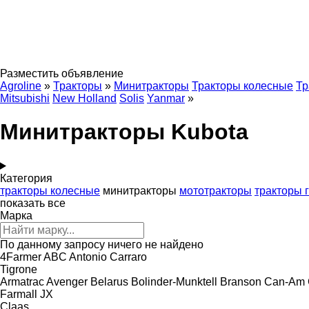
Разместить объявление
Agroline
»
Тракторы
»
Минитракторы
Тракторы колесные
Тр
Mitsubishi
New Holland
Solis
Yanmar
»
Минитракторы Kubota
Категория
тракторы колесные
минитракторы
мототракторы
тракторы 
показать все
Марка
По данному запросу ничего не найдено
4Farmer
ABC
Antonio Carraro
Tigrone
Armatrac
Avenger
Belarus
Bolinder-Munktell
Branson
Can-Am
Farmall
JX
Claas