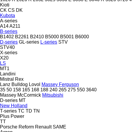
Kioti
CK
CS
DK
Kubota
A-series
A14
A211
B-series
B1402
B2261
B2410
B5000
B5001
B6000
D-series
GL-series
L-series
STV
STV40
X-series
X20
LS
MT1
Landini
Mistral
Rex
Lanz Bulldog
Lovol
Massey Ferguson
35
50
158
165
168
188
240
265
275
550
3640
Massey
McCormick
Mitsubishi
D-series
MT
New Holland
T-series
TC
TD
TN
Plus Power
TT
Porsche
Reform
Renault
SAME