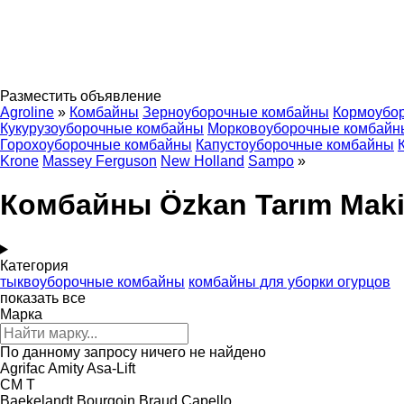
Разместить объявление
Agroline
»
Комбайны
Зерноуборочные комбайны
Кормоубо
Кукурузоуборочные комбайны
Морковоуборочные комбайн
Горохоуборочные комбайны
Капустоуборочные комбайны
Krone
Massey Ferguson
New Holland
Sampo
»
Комбайны Özkan Tarım Mak
Категория
тыквоуборочные комбайны
комбайны для уборки огурцов
показать все
Марка
По данному запросу ничего не найдено
Agrifac
Amity
Asa-Lift
CM
T
Baekelandt
Bourgoin
Braud
Capello