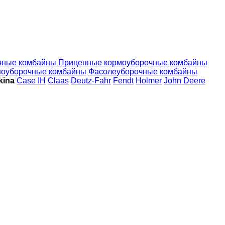
чные комбайны
Прицепные кормоуборочные комбайны
ноуборочные комбайны
Фасолеуборочные комбайны
kina
Case IH
Claas
Deutz-Fahr
Fendt
Holmer
John Deere