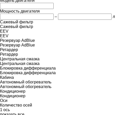
Модель двигателя
Мощность двигателя
–
л
Сажевый фильтр
Сажевый фильтр
EEV
EEV
Резервуар AdBlue
Резервуар AdBlue
Ретардер
Ретардер
Центральная смазка
Центральная смазка
Блокировка дифференциала
Блокировка дифференциала
Кабина
Автономный обогреватель
Автономный обогреватель
Кондиционер
Кондиционер
Оси
Количество осей
1 ось
показать все