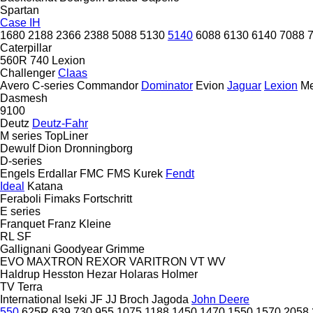
Spartan
Case IH
1680
2188
2366
2388
5088
5130
5140
6088
6130
6140
7088
Caterpillar
560R
740
Lexion
Challenger
Claas
Avero
C-series
Commandor
Dominator
Evion
Jaguar
Lexion
Me
Dasmesh
9100
Deutz
Deutz-Fahr
M series
TopLiner
Dewulf
Dion
Dronningborg
D-series
Engels
Erdallar
FMC
FMS Kurek
Fendt
Ideal
Katana
Feraboli
Fimaks
Fortschritt
E series
Franquet
Franz Kleine
RL
SF
Gallignani
Goodyear
Grimme
EVO
MAXTRON
REXOR
VARITRON
VT
WV
Haldrup
Hesston
Hezar
Holaras
Holmer
TV
Terra
International
Iseki
JF
JJ Broch
Jagoda
John Deere
550
625R
639
730
955
1075
1188
1450
1470
1550
1570
2058