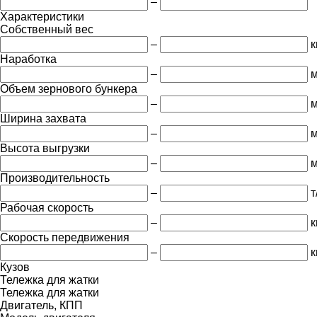
–
Характеристики
Собственный вес
–
к
Наработка
–
м
Объем зернового бункера
–
м
Ширина захвата
–
Высота выгрузки
–
Производительность
–
т
Рабочая скорость
–
к
Скорость передвижения
–
к
Кузов
Тележка для жатки
Тележка для жатки
Двигатель, КПП