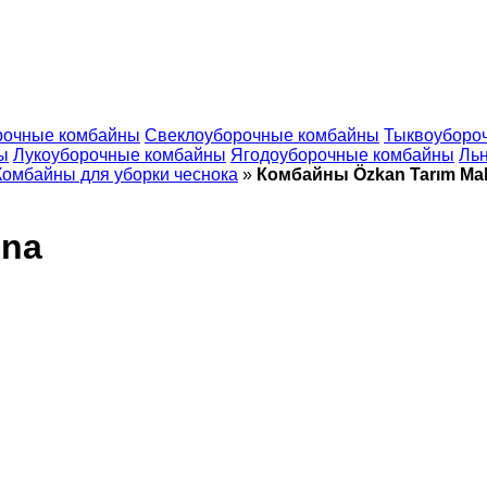
рочные комбайны
Свеклоуборочные комбайны
Тыквоуборо
ы
Лукоуборочные комбайны
Ягодоуборочные комбайны
Ль
Комбайны для уборки чеснока
»
Комбайны Özkan Tarım Ma
ina