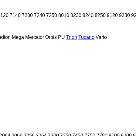
7120
7140
7230
7240
7250
8010
8230
8240
8250
9120
9230
9
dion
Mega
Mercator
Orbis
PU
Trion
Tucano
Vario
2064
2066
2256
2264
7300
7350
7450
7750
7780
8100
8200
8