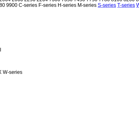
80
9900
C-series
F-series
H-series
M-series
S-series
T-series
W
l
X
W-series