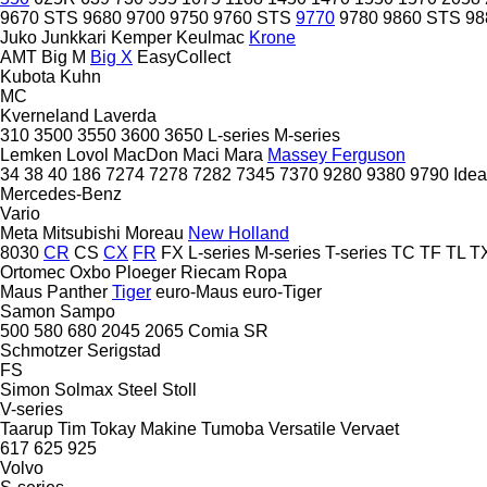
9670 STS
9680
9700
9750
9760 STS
9770
9780
9860 STS
98
Juko
Junkkari
Kemper
Keulmac
Krone
AMT
Big M
Big X
EasyCollect
Kubota
Kuhn
MC
Kverneland
Laverda
310
3500
3550
3600
3650
L-series
M-series
Lemken
Lovol
MacDon
Maci
Mara
Massey Ferguson
34
38
40
186
7274
7278
7282
7345
7370
9280
9380
9790
Idea
Mercedes-Benz
Vario
Meta
Mitsubishi
Moreau
New Holland
8030
CR
CS
CX
FR
FX
L-series
M-series
T-series
TC
TF
TL
T
Ortomec
Oxbo
Ploeger
Riecam
Ropa
Maus
Panther
Tiger
euro-Maus
euro-Tiger
Samon
Sampo
500
580
680
2045
2065
Comia
SR
Schmotzer
Serigstad
FS
Simon
Solmax Steel
Stoll
V-series
Taarup
Tim
Tokay Makine
Tumoba
Versatile
Vervaet
617
625
925
Volvo