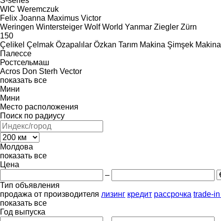
S-series
WIC
Weremczuk
Felix
Joanna
Maximus
Victor
Weringen
Wintersteiger
Wolf
World
Yanmar
Ziegler
Zürn
150
Çelikel
Çelmak
Özapalılar
Özkan Tarım Makina
Şimşek Makina
Палессе
Ростсельмаш
Acros
Don
Sterh
Vector
показать все
Мини
Мини
Место расположения
Поиск по радиусу
Молдова
показать все
Цена
–
Тип объявления
продажа
от производителя
лизинг
кредит
рассрочка
trade-i
показать все
Год выпуска