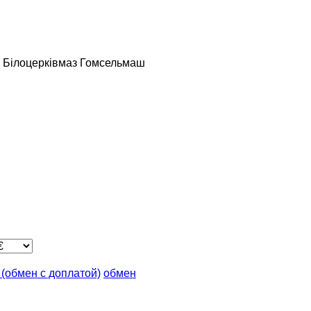
Білоцерківмаз
Гомсельмаш
n (обмен с доплатой)
обмен