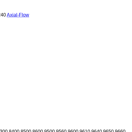
240
Axial-Flow
300
8400
8500
8600
9500
9560
9600
9610
9640
9650
9660