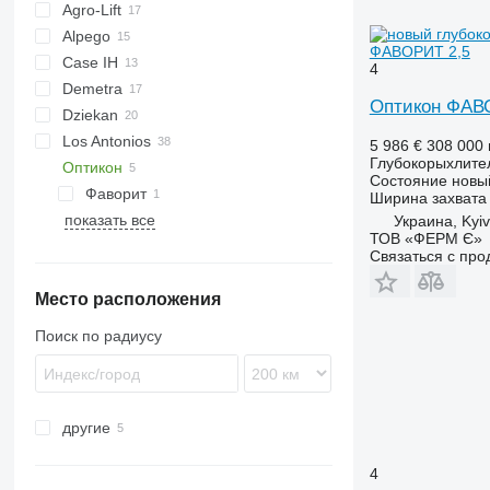
Agro-Lift
Cultiplow
Alpego
ФАВОРИТ 2,5
Case IH
Terraland
U-series
4
Demetra
Ecolo Tiger
12M
Ecolo Tiger
Оптикон ФАВ
Dziekan
120
Los Antonios
140
ST 820
Artiglio
Terrano
Culter
512
Cultimer
Trio
Dolomit
PR
5 986 €
308 000 
Глубокорыхлите
Оптикон
160
Pinocchio
Tiger
2700
HKK
Grom
G-series
Opus
Woodcracker
АГЧ
ГРС
Состояние
новы
Фаворит
Ширина захвата
показать все
Украина, Kyiv
ТОВ «ФЕРМ Є»
Связаться с пр
Место расположения
Поиск по радиусу
другие
Украина
4