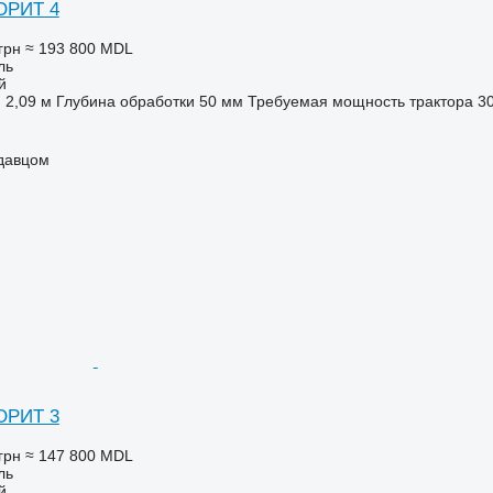
ОРИТ 4
грн
≈ 193 800 MDL
ль
й
2,09 м
Глубина обработки
50 мм
Требуемая мощность трактора
30
одавцом
ОРИТ 3
грн
≈ 147 800 MDL
ль
й