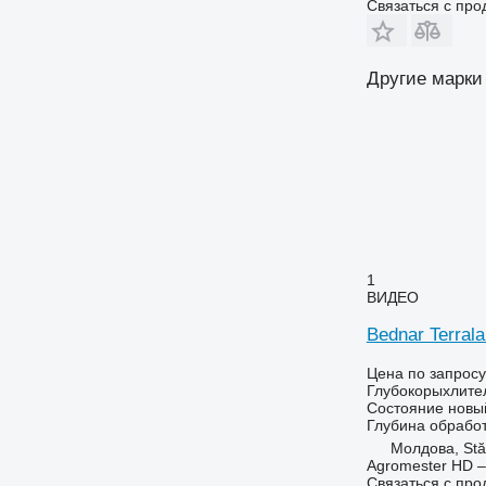
Связаться с пр
Другие марки
1
ВИДЕО
Bednar Terral
Цена по запросу
Глубокорыхлите
Состояние
новы
Глубина обрабо
Молдова, Stă
Agromester HD 
Связаться с пр