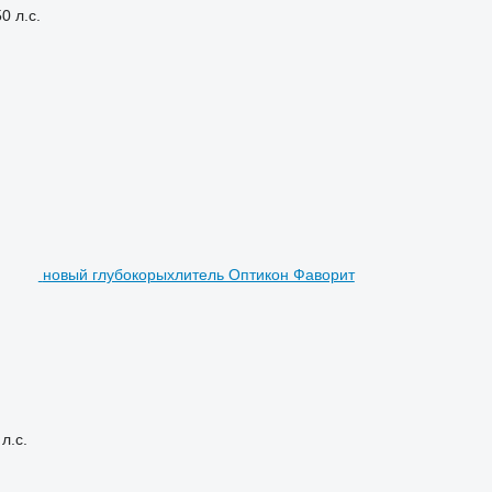
0 л.с.
новый глубокорыхлитель Оптикон Фаворит
л.с.