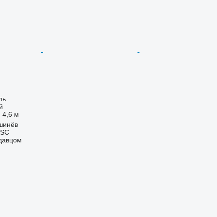
ль
й
4,6 м
шинёв
 SC
одавцом