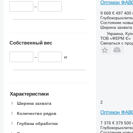
Оптикон ФАВ
–
9 668 €
497 400 
Глубокорыхлите
Состояние
новы
Ширина захвата
Украина, Kyiv
ТОВ «ФЕРМ Є»
Собственный вес
Связаться с пр
–
кг
Характеристики
2
Ширина захвата
Оптикон ФАВ
Количество рядов
7 376 €
379 500 
Глубина обработки
Глубокорыхлите
Состояние
новы