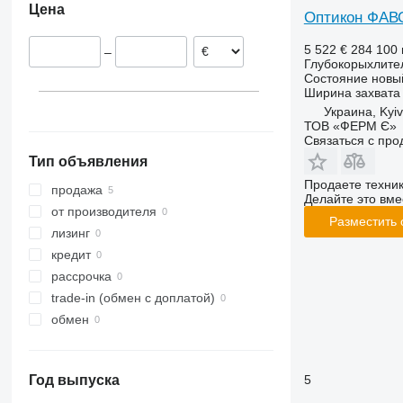
Цена
Оптикон ФАВ
5 522 €
284 100 
–
Глубокорыхлите
Состояние
новы
Ширина захвата
Украина, Kyiv
ТОВ «ФЕРМ Є»
Связаться с пр
Тип объявления
Продаете техни
продажа
Делайте это вме
от производителя
Разместить
лизинг
кредит
рассрочка
trade-in (обмен с доплатой)
обмен
5
Год выпуска