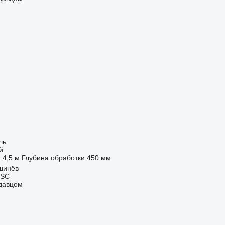
ль
й
4,5 м
Глубина обработки
450 мм
шинёв
 SC
одавцом