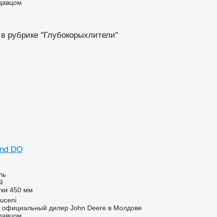
одавцом
 в рубрике "Глубокорыхлители"
and DO
ль
й
тки
450 мм
uceni
– официальный дилер John Deere в Молдове
одавцом