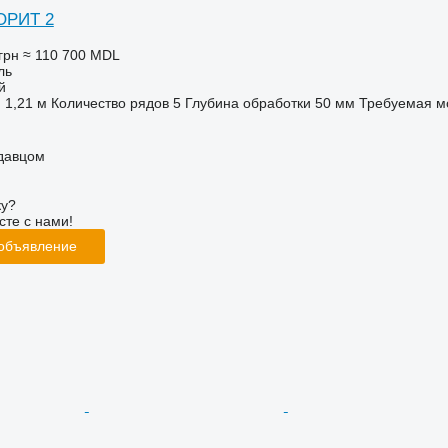
ОРИТ 2
грн
≈ 110 700 MDL
ль
й
1,21 м
Количество рядов
5
Глубина обработки
50 мм
Требуемая м
одавцом
ку?
сте с нами!
 объявление