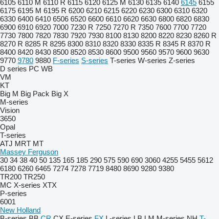
6105
6110 M
6110 R
6115
6120
6125 M
6130
6135
6140
6145
6155
6175
6195 M
6195 R
6200
6210
6215
6220
6230
6300
6310
6320
6330
6400
6410
6506
6520
6600
6610
6620
6630
6800
6820
6830
6900
6910
6920
7000
7230 R
7250
7270 R
7350
7600
7700
7720
7730
7800
7820
7830
7920
7930
8100
8130
8200
8220
8230
8260 R
8270 R
8285 R
8295
8300
8310
8320
8330
8335 R
8345 R
8370 R
8400
8420
8430
8500
8520
8530
8600
9500
9560
9570
9600
9630
9770
9780
9880
F-series
S-series
T-series
W-series
Z-series
D series
PC
WB
VM
KT
Big M
Big Pack
Big X
M-series
Vision
3650
Opal
T-series
ATJ
MRT
MT
Massey Ferguson
30
34
38
40
50
135
165
185
290
575
590
690
3060
4255
5455
5612
6180
6260
6465
7274
7278
7719
8480
8690
9280
9380
TR200
TR250
MC
X-series
XTX
P-series
6001
New Holland
B-series
BB
CR
CX
E-series
FX
L-series
LB
LM
M-series
NH
T-