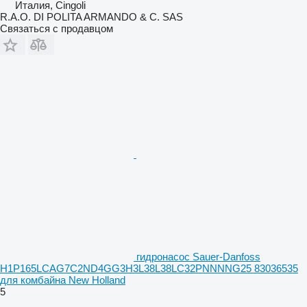
Италия, Cingoli
R.A.O. DI POLITA ARMANDO & C. SAS
Связаться с продавцом
гидронасос Sauer-Danfoss
H1P165LCAG7C2ND4GG3H3L38L38LC32PNNNNG25 83036535
для комбайна New Holland
5