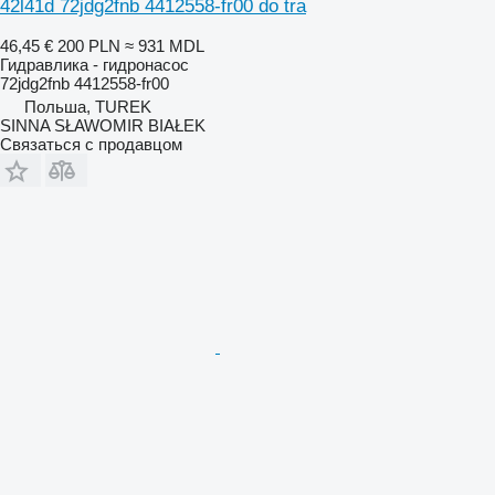
42l41d 72jdg2fnb 4412558-fr00 do tra
46,45 €
200 PLN
≈ 931 MDL
Гидравлика - гидронасос
72jdg2fnb 4412558-fr00
Польша, TUREK
SINNA SŁAWOMIR BIAŁEK
Связаться с продавцом