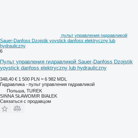
пульт управления гидравликой
Sauer-Danfoss Dzojstik yoystick danfoss elektryczny lub
hydrauliczny
6
Пульт управления гидравликой Sauer-Danfoss Dzojstik
yoystick danfoss elektryczny lub hydrauliczny
348,40 €
1 500 PLN
≈ 6 982 MDL
Гидравлика - пульт управления гидравликой
Польша, TUREK
SINNA SŁAWOMIR BIAŁEK
Связаться с продавцом