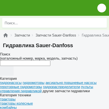
Запчасти
Запчасти Sauer-Danfoss
Гидравлика Sau
Гидравлика Sauer-Danfoss
Поиск
(каталожный номер, марка, модель, запчасть)
Категория
гидронасосы
гидромоторы
аксиально поршневые насосы
героторные гидромоторы
гидрораспределители
пульты
управления гидравликой
другие запчасти гидравлики
Категория техники
тракторы
тракторы колесные
комбайны