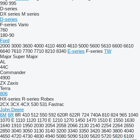
990
995
D-series
DX series
M series
D-series
F-series
Vario
760
180-90
Ford
2000
3000
3600
4000
4110
4600
4610
5000
5600
5610
6600
6610
6640
7610
7700
7710
8210
8340
E-series
F-series
TW
Major
Super Major
AL
44C
Commander
4900
ZX
Zaxis
Terra
806
HX-series
R-series
Robex
2CX
3CX
4CX
530
531
Fastrac
John Deere
6M
6R
8R
410
512
550
592
620R
622R
724
740A
810
824
965
1040
1070 E
1110
1120
1170 E
1210
1270
1450
1470
1510 E
1550
1630
1640
1910
1950
2030
2054
2058
2066
2130
2140
2254
2264
2650
2850
3040
3050
3130
3140
3200
3340
3350
3420
3640
3800
4040
4650
4720
4730
4830
4940
5080
5090
5100
5620
5720
5820
6100