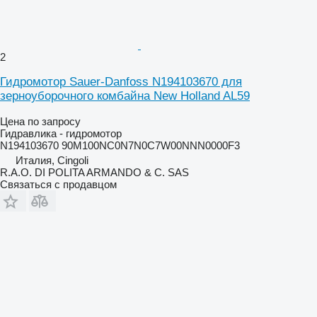
2
Гидромотор Sauer-Danfoss N194103670 для
зерноуборочного комбайна New Holland AL59
Цена по запросу
Гидравлика - гидромотор
N194103670 90M100NC0N7N0C7W00NNN0000F3
Италия, Cingoli
R.A.O. DI POLITA ARMANDO & C. SAS
Связаться с продавцом