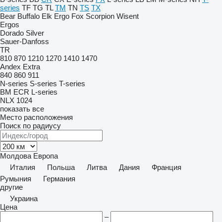
series
TF
TG
TL
TM
TN
TS
TX
Bear
Buffalo
Elk
Ergo
Fox
Scorpion
Wisent
Ergos
Dorado
Silver
Sauer-Danfoss
TR
810
870
1210
1270
1410
1470
Andex
Extra
840
860
911
N-series
S-series
T-series
BM
ECR
L-series
NLX 1024
показать все
Место расположения
Поиск по радиусу
Молдова
Европа
Италия
Польша
Литва
Дания
Франция
Румыния
Германия
другие
Украина
Цена
–