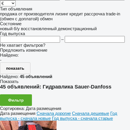
Тип объявления
продажа
от производителя
лизинг
кредит
рассрочка
trade-in
(обмен с доплатой)
обмен
Состояние
новый
б/у
восстановленный
демонстрационный
Год выпуска
–
Не хватает фильтров?
Предложить изменение
Найдено:
-
показать
Найдено:
45 объявлений
Показать
45 объявлений:
Гидравлика Sauer-Danfoss
Фильтр
Сортировка
:
Дата размещения
Дата размещения
Сначала дорогие
Сначала дешевые
Год
выпуска - сначала новые
Год выпуска - сначала старые