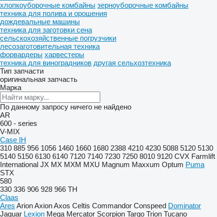
хлопкоуборочные комбайны
зерноуборочные комбайны
техника для полива и орошения
дождевальные машины
техника для заготовки сена
сельскохозяйственные погрузчики
лесозаготовительная техника
форвардеры
харвестеры
техника для виноградников
другая сельхозтехника
Тип запчасти
оригинальная запчасть
Марка
По данному запросу ничего не найдено
AR
600 - series
V-MIX
Case IH
310
885
956
1056
1460
1660
1680
2388
4210
4230
5088
5120
5130
5140
5150
6130
6140
7120
7140
7230
7250
8010
9120
CVX
Farmlift
International
JX
MX
MXM
MXU
Magnum
Maxxum
Optum
Puma
STX
580
330
336
906
928
966
TH
Claas
Ares
Arion
Axion
Axos
Celtis
Commandor
Conspeed
Dominator
Jaguar
Lexion
Mega
Mercator
Scorpion
Targo
Trion
Tucano