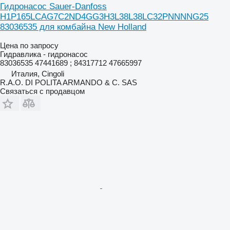
Гидронасос Sauer-Danfoss
H1P165LCAG7C2ND4GG3H3L38L38LC32PNNNNG25
83036535 для комбайна New Holland
Цена по запросу
Гидравлика - гидронасос
83036535 47441689 ; 84317712 47665997
Италия, Cingoli
R.A.O. DI POLITA ARMANDO & C. SAS
Связаться с продавцом