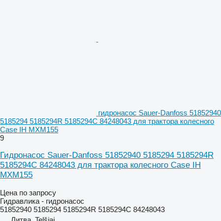
гидронасос Sauer-Danfoss 51852940
5185294 5185294R 5185294C 84248043 для трактора колесного
Case IH MXM155
9
Гидронасос Sauer-Danfoss 51852940 5185294 5185294R
5185294C 84248043 для трактора колесного Case IH
MXM155
Цена по запросу
Гидравлика - гидронасос
51852940 5185294 5185294R 5185294C 84248043
Литва, Telšiai