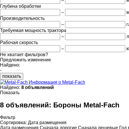
–
Глубина обработки
–
Производительность
–
г
Требуемая мощность трактора
–
л
Рабочая скорость
–
к
Не хватает фильтров?
Предложить изменение
Найдено:
-
показать
Информация о Metal-Fach
Найдено:
8 объявлений
Показать
8 объявлений:
Бороны Metal-Fach
Фильтр
Сортировка
:
Дата размещения
Дата размещения
Сначала дорогие
Сначала дешевые
Год 