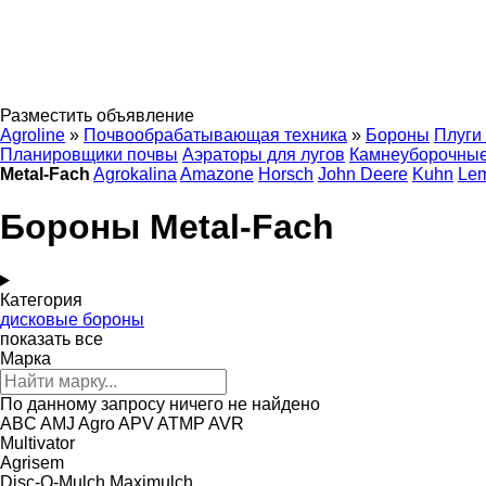
Разместить объявление
Agroline
»
Почвообрабатывающая техника
»
Бороны
Плуги
Планировщики почвы
Аэраторы для лугов
Камнеуборочны
Metal-Fach
Agrokalina
Amazone
Horsch
John Deere
Kuhn
Le
Бороны Metal-Fach
Категория
дисковые бороны
показать все
Марка
По данному запросу ничего не найдено
ABC
AMJ Agro
APV
ATMP
AVR
Multivator
Agrisem
Disc-O-Mulch
Maximulch