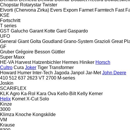
Chopstar
Rotarystar
Twister
Elvorti (Chervona Zirka)
Evers
Expom
Farmet
Farmtech
Fast
Fa
KSE
Fortschritt
T series
GST
Galucho
Garant Kotte
Gard
Gaspardo
UFO
General
Giant
Golta
Goudland
Grano-System
Grazioli
Great Pl
GF
Gruber
Grégoire Besson
Güttler
Super Maxx
HE-VA
Harvest
Hatzenbichler
Hermes
Hiniker
Horsch
Cultro
Cura
Joker
Tiger
Transformer
Howard
Humer
Inter-Tech
Jagoda
Janpol
Jar-Met
John Deere
410
512
637
2623 VT
2700
M-series
Joskin
SCARIFLEX
KLK Agro
Ka-Rol
Kara Ova
Kello-Bilt
Kelly
Kerner
Helix
Komet
X-Cut Solo
Kinze
3000
Klimza
Knoche
Kongskilde
VM
Krause