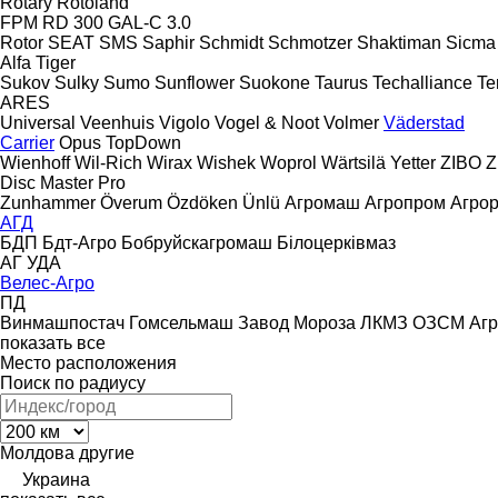
Rotary
Rotoland
FPM RD 300
GAL-C 3.0
Rotor
SEAT
SMS
Saphir
Schmidt
Schmotzer
Shaktiman
Sicma
Alfa
Tiger
Sukov
Sulky
Sumo
Sunflower
Suokone
Taurus
Techalliance
Te
ARES
Universal
Veenhuis
Vigolo
Vogel & Noot
Volmer
Väderstad
Carrier
Opus
TopDown
Wienhoff
Wil-Rich
Wirax
Wishek
Woprol
Wärtsilä
Yetter
ZIBO
Z
Disc Master Pro
Zunhammer
Överum
Özdöken
Ünlü
Агромаш
Агропром
Агро
АГД
БДП
Бдт-Агро
Бобруйскагромаш
Білоцерківмаз
АГ
УДА
Велес-Агро
ПД
Винмашпостач
Гомсельмаш
Завод Мороза
ЛКМЗ
ОЗСМ Агр
показать все
Место расположения
Поиск по радиусу
Молдова
другие
Украина