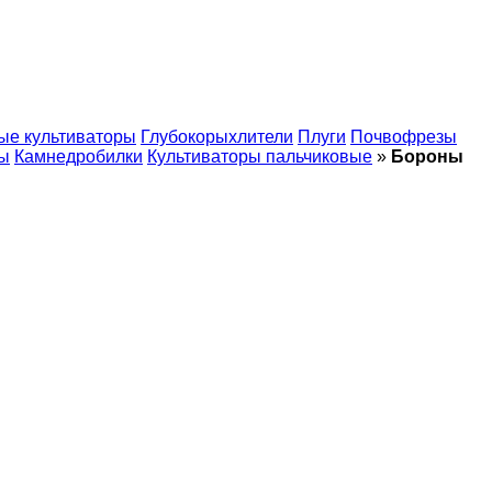
ые культиваторы
Глубокорыхлители
Плуги
Почвофрезы
ы
Камнедробилки
Культиваторы пальчиковые
»
Бороны