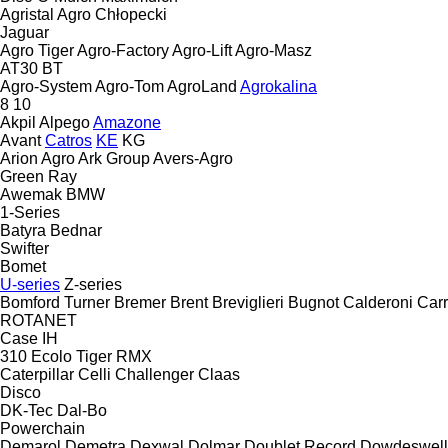
Agristal
Agro Chłopecki
Jaguar
Agro Tiger
Agro-Factory
Agro-Lift
Agro-Masz
AT30
BT
Agro-System
Agro-Tom
AgroLand
Agrokalina
8
10
Akpil
Alpego
Amazone
Avant
Catros
KE
KG
Arion Agro
Ark Group
Avers-Agro
Green Ray
Awemak
BMW
1-Series
Batyra
Bednar
Swifter
Bomet
U-series
Z-series
Bomford Turner
Bremer
Brent
Breviglieri
Bugnot
Calderoni
Car
ROTANET
Case IH
310
Ecolo Tiger
RMX
Caterpillar
Celli
Challenger
Claas
Disco
DK-Tec
Dal-Bo
Powerchain
Demarol
Demetra
Dexwal
Dolmar
Doublet Record
Dowdeswell