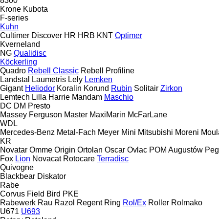
8300
Krone
Kubota
F-series
Kuhn
Cultimer
Discover
HR
HRB
KNT
Optimer
Kverneland
NG
Qualidisc
Köckerling
Quadro
Rebell Classic
Rebell Profiline
Landstal
Laumetris
Lely
Lemken
Gigant
Heliodor
Koralin
Korund
Rubin
Solitair
Zirkon
Lemtech
Lilla Harrie
Mandam
Maschio
DC
DM
Presto
Massey Ferguson
Master
MaxiMarin
McFarLane
WDL
Mercedes-Benz
Metal-Fach
Meyer
Mini
Mitsubishi
Moreni
Moul
KR
Novatar
Omme
Origin
Ortolan
Oscar
Ovlac
POM Augustów
Peg
Fox
Lion
Novacat
Rotocare
Terradisc
Quivogne
Blackbear
Diskator
Rabe
Corvus
Field Bird
PKE
Rabewerk
Rau
Razol
Regent
Ring
Rol/Ex
Roller
Rolmako
U671
U693