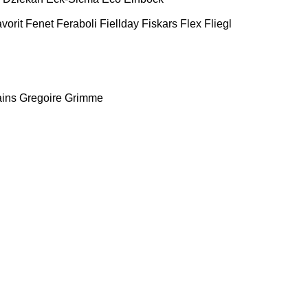
vorit
Fenet
Feraboli
Fiellday
Fiskars
Flex
Fliegl
ains
Gregoire
Grimme