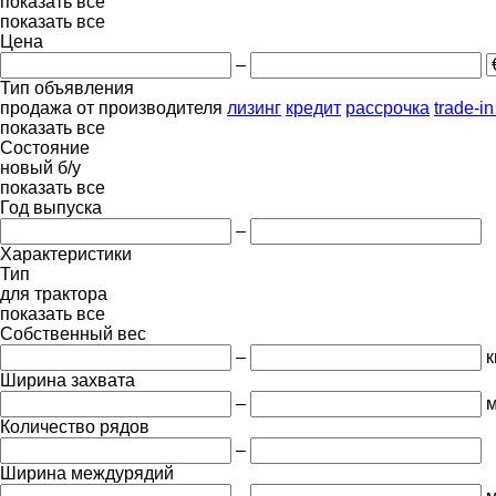
показать все
показать все
Цена
–
Тип объявления
продажа
от производителя
лизинг
кредит
рассрочка
trade-i
показать все
Состояние
новый
б/у
показать все
Год выпуска
–
Характеристики
Тип
для трактора
показать все
Собственный вес
–
к
Ширина захвата
–
Количество рядов
–
Ширина междурядий