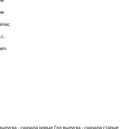
мм
мм
а/час
.с.
м/ч
выпуска - сначала новые
Год выпуска - сначала старые