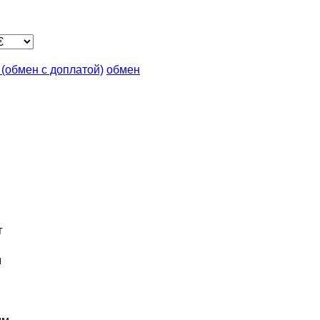
n (обмен с доплатой)
обмен
г
м