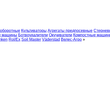
 оборотные
Культиваторы
Агрегаты предпосевные
Стернев
е машины
Ботвоудалители
Окучиватели
Компостные машин
mken
Rol/Ex
Soil Master
Väderstad
Велес-Агро
»