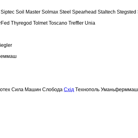
Siptec
Soil Master
Solmax Steel
Spearhead
Staltech
Stegsted
rFed
Thyregod
Tolmet
Toscano
Treffler
Unia
iegler
реммаш
отех
Сила Машин
Слобода
Схід
Технополь
Уманьферммаш