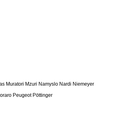
as
Muratori
Mzuri
Namyslo
Nardi
Niemeyer
oraro
Peugeot
Pöttinger